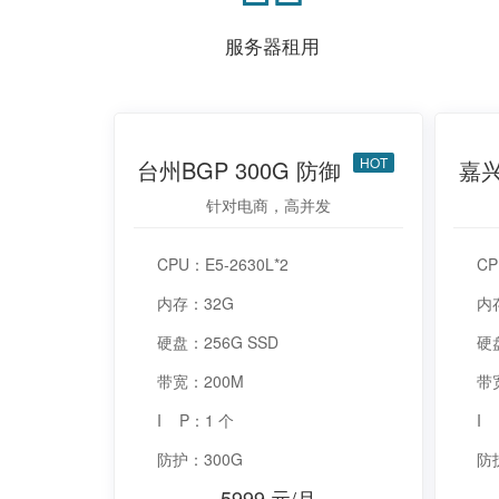
服务器租用
HOT
台州BGP 300G 防御
嘉兴
针对电商，高并发
CPU：E5-2630L*2
CP
内存：32G
内
硬盘：256G SSD
硬盘
带宽：200M
带
I P：1 个
I
防护：300G
防
5999 元/月