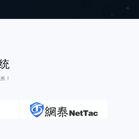
统
成长！