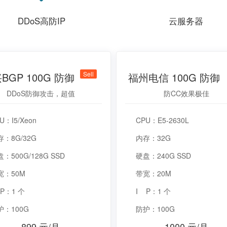
DDoS高防IP
云服务器
Sell
BGP 100G 防御
福州电信 100G 防御
DDoS防御攻击，超值
防CC效果极佳
U：I5/Xeon
CPU：E5-2630L
存：8G/32G
内存：32G
：500G/128G SSD
硬盘：240G SSD
宽：50M
带宽：20M
 P：1 个
I P：1 个
护：100G
防护：100G
899 元/月
1000 元/月